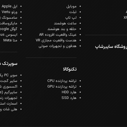
موبایل
اپل Apple
تبلت
ورتو Vertu
لپ تاپ
سامسونگ Samsung
ساعت هوشمند
مایکروسافت crosoft
حلقه و بند هوشمند
گوگل Google
عینک واقعیت افزوده AR
ایسوس Asus
هدست واقعیت مجازی VR
متا Meta
وشگاه سایبرشاپ
هدفون و تجهیزات صوتی
سوپرتک 
تکنوکالا
سوپر PC پک
تراشه پردازنده CPU
سایبر گجت
تراشه پردازنده GPU
اکسسوری ش
هارد HDD
سایبرگیم (Cyber Game)
هارد SSD
تجهیزات زن
اسمارت است
هلی شات و ک