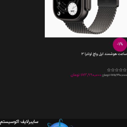
-1%
ساعت هوشمند اپل واچ اولترا 3
173,990,000
تومان
175,990,000
تومان
سایبرلایف اکوسیستم