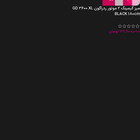
میز گیمینگ 2 موتور ردراگون GD 3600 XL
BLACK 180cm
79,900,000
تومان