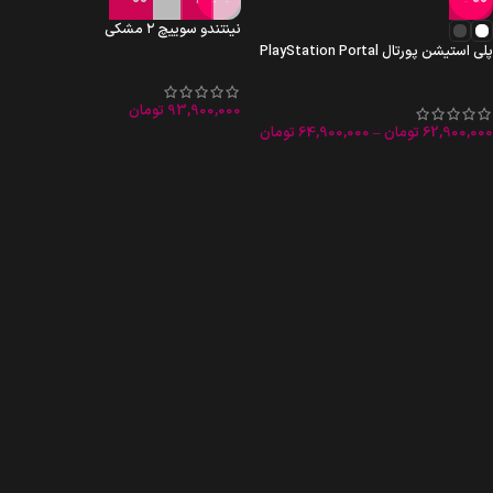
نینتندو سوییچ ۲ مشکی
پلی استیشن پورتال PlayStation Portal
93,900,000
تومان
62,900,000
تومان
–
64,900,000
تومان