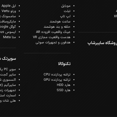
موبایل
اپل Apple
تبلت
ورتو Vertu
لپ تاپ
سامسونگ Samsung
ساعت هوشمند
مایکروسافت crosoft
حلقه و بند هوشمند
گوگل Google
عینک واقعیت افزوده AR
ایسوس Asus
هدست واقعیت مجازی VR
متا Meta
وشگاه سایبرشاپ
هدفون و تجهیزات صوتی
سوپرتک 
تکنوکالا
سوپر PC پک
تراشه پردازنده CPU
سایبر گجت
تراشه پردازنده GPU
اکسسوری ش
هارد HDD
سایبرگیم (Cyber Game)
هارد SSD
تجهیزات زن
اسمارت است
هلی شات و ک