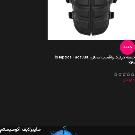
جدید
جلیقه هپتیک واقعیت مجازی bHaptics TactSuit
X40
0
تومان
سایبرلایف اکوسیستم