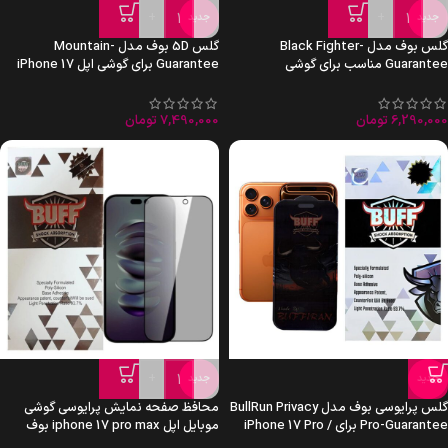
+
-
+
-
جدید
جدید
گلس بوف مدل Black Fighter-
گلس 5D بوف مدل Mountain-
Guarantee مناسب برای گوشی
Guarantee برای گوشی اپل iPhone 17
سامسونگ Galaxy S26 Ultra
Air
6,290,000
تومان
7,490,000
تومان
+
-
جدید
جدید
گلس پرایوسی بوف مدل BullRun Privacy
محافظ صفحه نمایش پرایوسی گوشی
Pro-Guarantee برای iPhone 17 Pro /
موبایل اپل iphone 17 pro max بوف
17 / 16 Pro
مدل Privacy-Guarantee