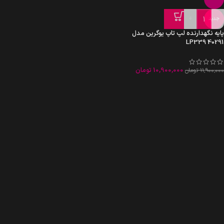
+
-
جدید
پایه نگهدارنده لپ تاپ یوگرین مدل
LP339 40291
10,900,000
تومان
11,900,000
تومان