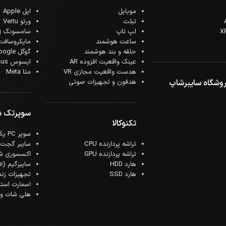
موبایل
اپل Apple
تبلت
ورتو Vertu
لپ تاپ
سامسونگ Samsung
ساعت هوشمند
مایکروسافت crosoft
حلقه و بند هوشمند
گوگل Google
عینک واقعیت افزوده AR
ایسوس Asus
هدست واقعیت مجازی VR
متا Meta
وشگاه سایبرشاپ
هدفون و تجهیزات صوتی
سوپرتک 
تکنوکالا
سوپر PC پک
تراشه پردازنده CPU
سایبر گجت
تراشه پردازنده GPU
اکسسوری ش
هارد HDD
سایبرگیم (Cyber Game)
هارد SSD
تجهیزات زن
اسمارت است
هلی شات و ک