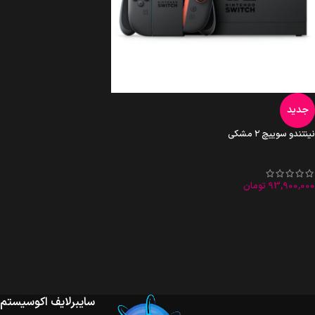
جدید
نینتندو سوییچ ۲ مشکی
93,900,000
تومان
سایبرلایف اکوسیستم