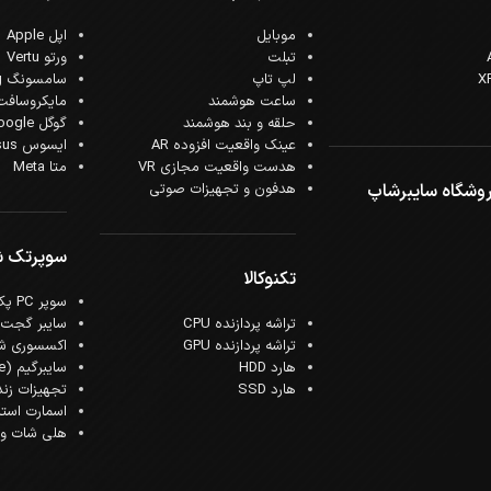
موبایل
اپل Apple
تبلت
ورتو Vertu
لپ تاپ
سامسونگ Samsung
ساعت هوشمند
مایکروسافت crosoft
حلقه و بند هوشمند
گوگل Google
عینک واقعیت افزوده AR
ایسوس Asus
هدست واقعیت مجازی VR
متا Meta
وشگاه سایبرشاپ
هدفون و تجهیزات صوتی
سوپرتک 
تکنوکالا
سوپر PC پک
تراشه پردازنده CPU
سایبر گجت
تراشه پردازنده GPU
اکسسوری ش
هارد HDD
سایبرگیم (Cyber Game)
هارد SSD
تجهیزات زن
اسمارت است
هلی شات و ک