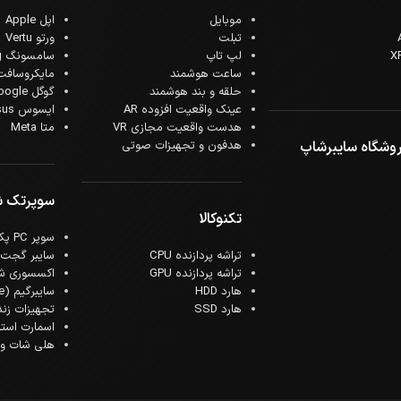
موبایل
اپل Apple
تبلت
ورتو Vertu
لپ تاپ
سامسونگ Samsung
ساعت هوشمند
مایکروسافت crosoft
حلقه و بند هوشمند
گوگل Google
عینک واقعیت افزوده AR
ایسوس Asus
هدست واقعیت مجازی VR
متا Meta
وشگاه سایبرشاپ
هدفون و تجهیزات صوتی
سوپرتک 
تکنوکالا
سوپر PC پک
تراشه پردازنده CPU
سایبر گجت
تراشه پردازنده GPU
اکسسوری ش
هارد HDD
سایبرگیم (Cyber Game)
هارد SSD
تجهیزات زن
اسمارت است
هلی شات و ک