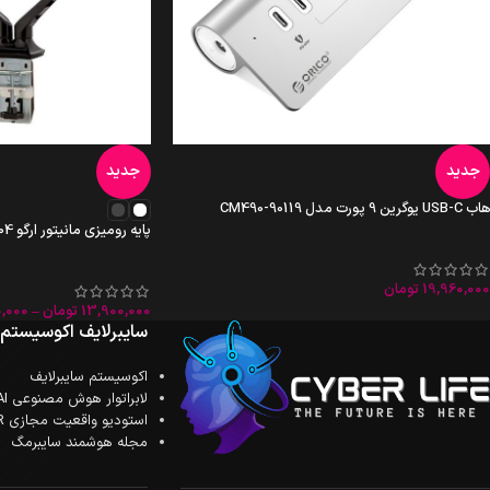
جدید
جدید
هاب USB-C یوگرین 9 پورت مدل CM490-90119
پایه رومیزی مانیتور ارگو WLA004
19,960,000
تومان
13,900,000
تومان
–
0,000
سایبرلایف اکوسیستم
اکوسیستم سایبرلایف
لابراتوار هوش مصنوعی AI
استودیو واقعیت مجازی XR
مجله هوشمند سایبرمگ