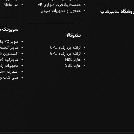
هدست واقعیت مجازی VR
متا Meta
وشگاه سایبرشاپ
هدفون و تجهیزات صوتی
سوپرتک 
تکنوکالا
سوپر PC پک
تراشه پردازنده CPU
سایبر گجت
تراشه پردازنده GPU
اکسسوری ش
هارد HDD
سایبرگیم (Cyber Game)
هارد SSD
تجهیزات زن
اسمارت است
هلی شات و ک