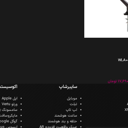
17,69
تومان
سایبرشاپ
اکوسیستم
موبایل
اپل Apple
تبلت
ورتو Vertu
لپ تاپ
سامسونگ Samsung
ساعت هوشمند
مایکروسافت crosoft
حلقه و بند هوشمند
گوگل Google
عینک واقعیت افزوده AR
ایسوس Asus