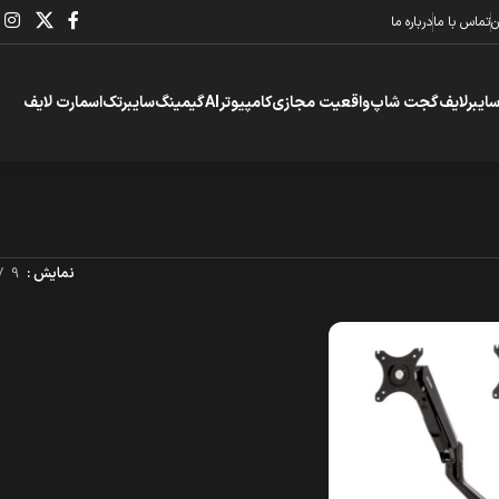
ن
تماس با ما
درباره ما
سایبرلایف
گجت شاپ
واقعیت مجازی
کامپیوتر
AI
گیمینگ
سایبرتک
اسمارت لایف
نمایش
9